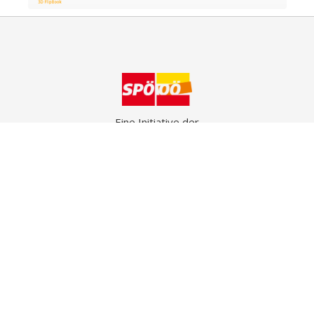
Eine Initiative der
SPÖ Kollerschlag

